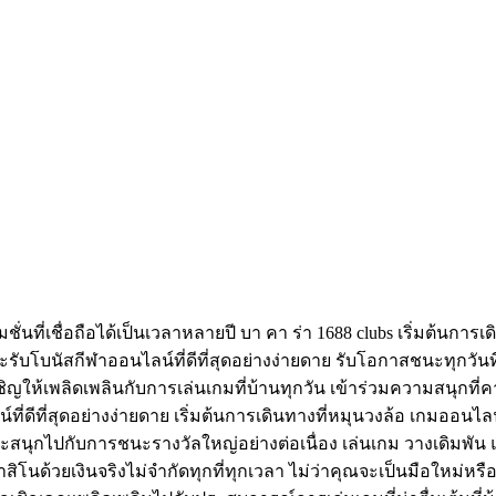
ี่เชื่อถือได้เป็นเวลาหลายปี บา คา ร่า 1688 clubs เริ่มต้นการ
รับโบนัสกีฬาออนไลน์ที่ดีที่สุดอย่างง่ายดาย รับโอกาสชนะทุกวันที
้เพลิดเพลินกับการเล่นเกมที่บ้านทุกวัน เข้าร่วมความสนุกที่คาสิ
ดีที่สุดอย่างง่ายดาย เริ่มต้นการเดินทางที่หมุนวงล้อ เกมออนไลน
ละสนุกไปกับการชนะรางวัลใหญ่อย่างต่อเนื่อง เล่นเกม วางเดิมพัน แ
สิโนด้วยเงินจริงไม่จำกัดทุกที่ทุกเวลา ไม่ว่าคุณจะเป็นมือใหม่หร