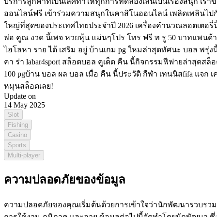
บริการลูกค้าที่เป็นเลิศทำให้ทุกการทดลองเล่นเป็นเรื่องสนุก เร
ออนไลน์ฟรี เข้าร่วมความสนุกในคาสิโนออนไลน์ เพลิดเพลินไปกั
ใหญ่ที่สุดของประเทศไทยประจำปี 2026 เครื่องคำนวณลอตเตอรี่นี้พร
พ่อ คูณ งวด นี้เพจ หวยหุ้น แม่นๆโปร โทร ฟรี ท รู 50 บาทแพนด
ไฮโลหา ราย ได้ เสริม อยู่ บ้านเกม pg ใหมล่าสุดทัศนะ บอล พรุ่งน
คา ร่า labar4sport สล็อตบอล คูเด็ด คืน นี้กิจกรรมฟีฟายล่าสุดสล
100 pgบ้าน บอล ผล บอล เมื่อ คืน นี้ประวัติ กีฬา เทนนิสfifa แจ
หมุนสล็อตเลย!
Update on
14 May 2025
Slot
Fishing
Casino
Sports
Multi-player
ความปลอดภัยของข้อมูล
ความปลอดภัยของคุณเริ่มต้นด้วยการเข้าใจว่านักพัฒนารวบรวม
การใช้งาน ภูมิภาค และอายุ
ข้อมูลต่อไปนี้จัดทำโดยนักพัฒนา ซึ