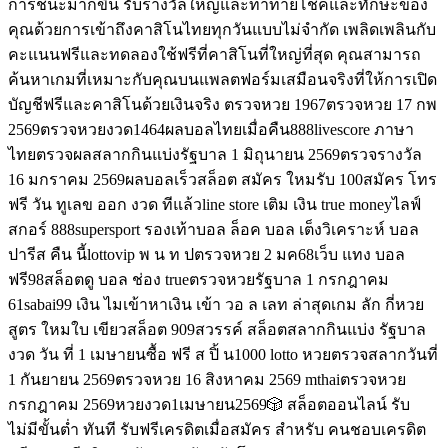
การชนะมากขึ้น รับรางวัลใหญ่และท้าทายโชคและทักษะของ
คุณด้วยการเข้าถึงคาสิโนไทยทุกวันแบบไม่จำกัด เพลิดเพลินกับ
คะแนนฟรีและทดลองใช้ฟรีที่คาสิโนที่ใหญ่ที่สุด คุณสามารถ
ค้นหาเกมที่เหมาะกับคุณบนแพลตฟอร์มเสมือนจริงที่ให้การเปิด
บัญชีฟรีและคาสิโนด้วยเงินจริง ตรวจหวย 1967ตรวจหวย 17 กพ
2569ตรวจหวยงวด1464ผลบอลไทยเมื่อคืน888livescore ภาษา
ไทยตรวจผลสลากกินแบ่งรัฐบาล 1 มิถุนายน 2569ตรวจรางวัล
16 มกราคม 2569ผลบอลเร็วสล็อต สมัคร ใหมรับ 100สมัคร โทร
ฟรี วัน ทูเลข ออก งวด ทีแล้วline store เติม เงิน true moneyไลฟ์
สกอร์ 888supersport รองเท้าบอล ล็อค บอล เต็งวิเคราะห์ บอล
ปารีส คืน นี้lottovip พ น ท ปตรวจหวย 2 มค68เว็บ แทง บอล
ฟรี98สล็อตดู บอล ช่อง trueตรวจหวยรัฐบาล 1 กรกฎาคม
61sabai99 เงิน ไมเข้าหาเงิน เข้า วอ ล เลท ล่าสุดเกม ลัก กี่หวย
สูตร ใหมใบ เขียวสล็อต 909สวรรค์ สล็อตสลากกินแบ่ง รัฐบาล
งวด วัน ที่ 1 เมษายนซื้อ ฟรี ส ปิ้ น1000 lotto หวยตรวจสลากวันที่
1 กันยายน 2569ตรวจหวย 16 สิงหาคม 2569 mthaiตรวจหวย
กรกฎาคม 2569หวยงวด1เมษายน2569🎲 สล็อตออนไลน์ รับ
ไม่มีขั้นต่ำ ทันที รับฟรีเครดิตเมื่อสมัคร สำหรับ คนชอบเครดิต