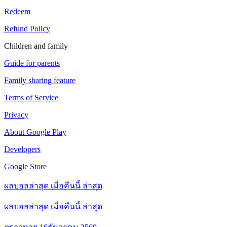
Redeem
Refund Policy
Children and family
Guide for parents
Family sharing feature
Terms of Service
Privacy
About Google Play
Developers
Google Store
ผลบอลล่าสุด เมื่อคืนนี้ ล่าสุด
ผลบอลล่าสุด เมื่อคืนนี้ ล่าสุด