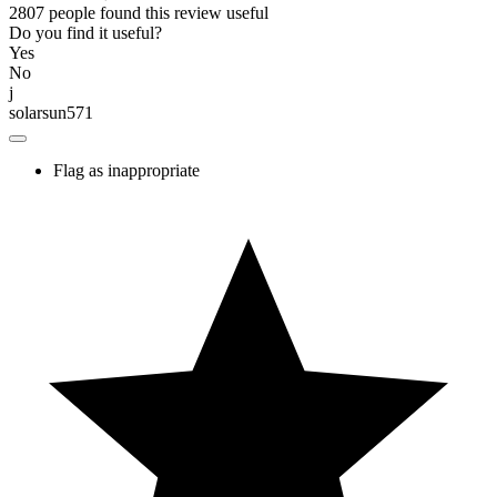
2807 people found this review useful
Do you find it useful?
Yes
No
j
solarsun571
Flag as inappropriate