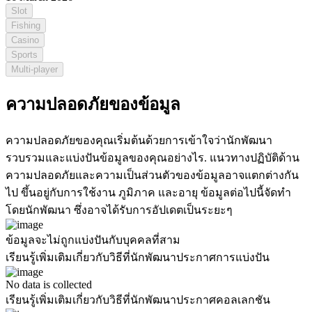
Slot
Fishing
Casino
Sports
Multi-player
ความปลอดภัยของข้อมูล
ความปลอดภัยของคุณเริ่มต้นด้วยการเข้าใจว่านักพัฒนา
รวบรวมและแบ่งปันข้อมูลของคุณอย่างไร.
แนวทางปฏิบัติด้าน
ความปลอดภัยและความเป็นส่วนตัวของข้อมูลอาจแตกต่างกัน
ไป ขึ้นอยู่กับการใช้งาน ภูมิภาค และอายุ
ข้อมูลต่อไปนี้จัดทำ
โดยนักพัฒนา ซึ่งอาจได้รับการอัปเดตเป็นระยะๆ
ข้อมูลจะไม่ถูกแบ่งปันกับบุคคลที่สาม
เรียนรู้เพิ่มเติมเกี่ยวกับวิธีที่นักพัฒนาประกาศการแบ่งปัน
No data is collected
เรียนรู้เพิ่มเติมเกี่ยวกับวิธีที่นักพัฒนาประกาศคอลเลกชัน