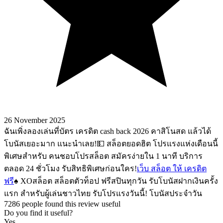
26 November 2025
ฉันเพิ่งลองเล่นที่บัตร เครดิต cash back 2026 คาสิโนสด แล้วได้
โบนัสเยอะมาก แนะนำเลย!💵 สล็อตยอดฮิต โปรแรงแห่งเดือนนี้
พิเศษสำหรับ คนชอบโปรสล็อต สมัครง่ายใน 1 นาที บริการ
ตลอด 24 ชั่วโมง รับสิทธิพิเศษก่อนใคร!
เว็บ สล็อต ให้ เครดิต
ฟรี
♠️ XOสล็อต สล็อตตัวท็อป ฟรีสปินทุกวัน รับโบนัสฝากเงินครั้ง
แรก สำหรับผู้เล่นชาวไทย รับโปรแรงวันนี้! โบนัสประจำวัน
7286 people found this review useful
Do you find it useful?
Yes