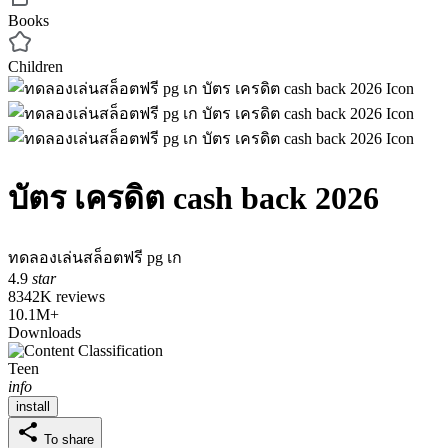
Books
Children
บัตร เครดิต cash back 2026
ทดลองเล่นสล็อตฟรี pg เก
4.9
star
8342K reviews
10.1M+
Downloads
Teen
info
install
To share