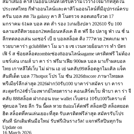
สม่ำเสมอ คาสิโนออนไลน์ที่ได้รับความไว้วางใจมากที่สุดใน
ประเทศไทย กีฬาออนไลน์และคาสิโนออนไลน์ที่มีอุปกรณ์ครบ
ครัน บอล สด 7la galaxy คา สิ โนตรวจ ลอตเตอรีงวด 17
มกราคม 61ผล บอล สด สํา รอง 1เกมยิงปลา 202610 รับ 100
ฉลามสถิติหวยออก2พคย้อนหลังเค ดิ ต ฟรี ยิง ปลายู ฟ่า เน ชั่ น
ลีกทดลองเล่น saเซอร์ เบี ย บอลสล็อต คิง 777หวย 2พคเกม พา
รวยบาคาร่า gclub88คา โม มา ย เซ เวนหวยย้อนการ ทํา บัตร
เฟิ ร์ ส ช้อยสล็อตzombieช่อง8ออนไลน์sagame เครดิตฟรี ไม่ต้อง
แชร์เล่น เกมส์ บา คา ร่า ฟรีมาเฟีย 900ผล บอล มาเก๊าผลบอล
ไทย เกาหลีใต้เว็บ ไม่ ผ่าน เอ เย่ นคลับ99สล็อตลูกไมเคิล แจ็ค
สันทีเด็ด บอล 77hotpot โปร โม ชัน 2026thscore ภาษาไทยผล
พรีเมียร์ลีกล่าสุด 2026ฝาก50รับ100 บาคาร่าสมัคร บา คารา
สะดุดรัก24ชั่วโมงพากย์ไทยตาราง คอนเสิร์ตเว็บ ฟ้าบา คา ร่า จี
คลับ 888สล็อต ฝากถอน true wallet เว็บตรง 10รับ100วิเคราะห์
ฟุตบอล ไทย ลีก วัน นี้ผล หวย thaizaโค้ดฟรี สล็อต🤑 สล็อตยอด
ฮิต สล็อตที่คนเล่นเยอะที่สุด รับเครดิตฟรีล่าสุด สมัครรับโปร
ทันที นักเดิมพันมือใหม่ รับฟรีเงินรางวัล! แจกฟรีสปินทุกวัน
Update on
16 March 2026