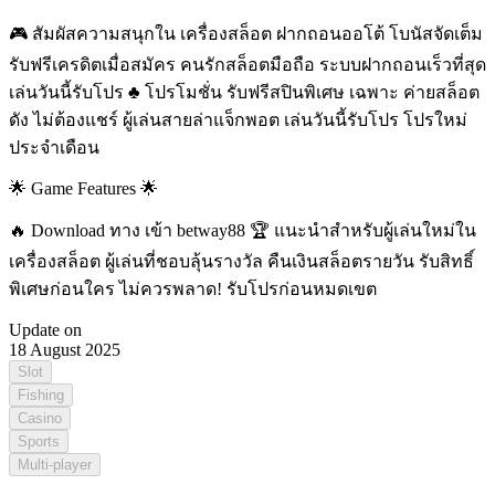
🎮 สัมผัสความสนุกใน เครื่องสล็อต ฝากถอนออโต้ โบนัสจัดเต็ม
รับฟรีเครดิตเมื่อสมัคร คนรักสล็อตมือถือ ระบบฝากถอนเร็วที่สุด
เล่นวันนี้รับโปร ♣️ โปรโมชั่น รับฟรีสปินพิเศษ เฉพาะ ค่ายสล็อต
ดัง ไม่ต้องแชร์ ผู้เล่นสายล่าแจ็กพอต เล่นวันนี้รับโปร โปรใหม่
ประจำเดือน
🌟 Game Features 🌟
🔥 Download ทาง เข้า betway88 🏆 แนะนำสำหรับผู้เล่นใหม่ใน
เครื่องสล็อต ผู้เล่นที่ชอบลุ้นรางวัล คืนเงินสล็อตรายวัน รับสิทธิ์
พิเศษก่อนใคร ไม่ควรพลาด! รับโปรก่อนหมดเขต
Update on
18 August 2025
Slot
Fishing
Casino
Sports
Multi-player