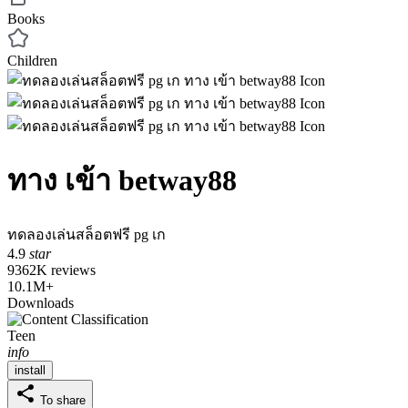
Books
Children
ทาง เข้า betway88
ทดลองเล่นสล็อตฟรี pg เก
4.9
star
9362K reviews
10.1M+
Downloads
Teen
info
install
To share