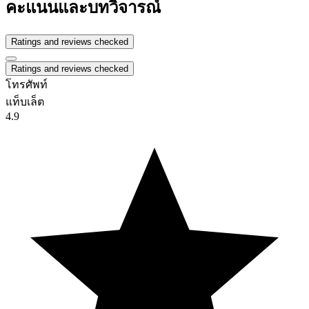
คะแนนและบทวิจารณ์
Ratings and reviews checked
Ratings and reviews checked
โทรศัพท์
แท็บเล็ต
4.9