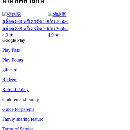
เกมที่คล้ายกัน
สล็อต 888 ฟรีเครดิต 50
เว็บ 365bet
สล็อต 888 ฟรีเครดิต 50
เว็บ 365bet
4.9 ★
4.9 ★
Google Play
Play Pass
Play Points
gift card
Redeem
Refund Policy
Children and family
Guide for parents
Family sharing feature
Terms of Service