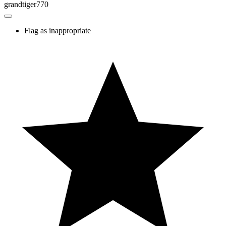
grandtiger770
Flag as inappropriate