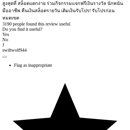
สูงสุดที่ สล็อตแตกง่าย ร่วมกิจกรรมแจกฟรีเงินรางวัล นักพนัน
มืออาชีพ คืนเงินสล็อตรายวัน เติมเงินรับโปร! รับโปรก่อน
หมดเขต
3190 people found this review useful
Do you find it useful?
Yes
No
J
swiftwolf944
Flag as inappropriate