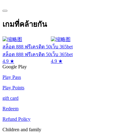
เกมที่คล้ายกัน
สล็อต 888 ฟรีเครดิต 50
เว็บ 365bet
สล็อต 888 ฟรีเครดิต 50
เว็บ 365bet
4.9 ★
4.9 ★
Google Play
Play Pass
Play Points
gift card
Redeem
Refund Policy
Children and family