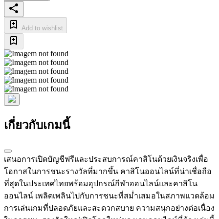
Add to wishlist
เกี่ยวกับเกมนี้
เสนอการเปิดบัญชีฟรีและประสบการณ์คาสิโนด้วยเงินจริงเพื่อ
โอกาสในการชนะรางวัลที่มากขึ้น คาสิโนออนไลน์ที่น่าเชื่อถือ
ที่สุดในประเทศไทยพร้อมอุปกรณ์กีฬาออนไลน์และคาสิโน
ออนไลน์ เพลิดเพลินไปกับการชนะที่สม่ำเสมอในสภาพแวดล้อม
การเล่นเกมที่ปลอดภัยและสะดวกสบาย ความสนุกอย่างต่อเนื่อง