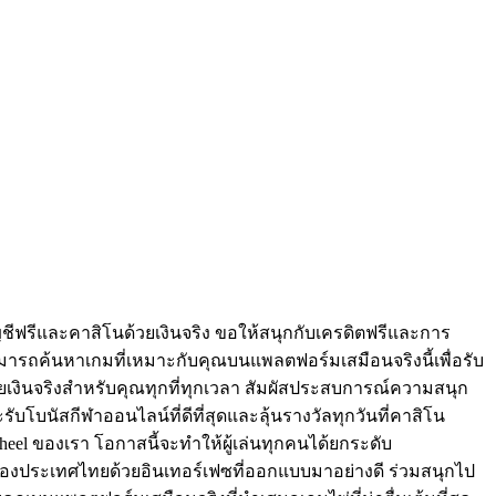
ัญชีฟรีและคาสิโนด้วยเงินจริง ขอให้สนุกกับเครดิตฟรีและการ
สามารถค้นหาเกมที่เหมาะกับคุณบนแพลตฟอร์มเสมือนจริงนี้เพื่อรับ
ยเงินจริงสำหรับคุณทุกที่ทุกเวลา สัมผัสประสบการณ์ความสนุก
บนัสกีฬาออนไลน์ที่ดีที่สุดและลุ้นรางวัลทุกวันที่คาสิโน
heel ของเรา โอกาสนี้จะทำให้ผู้เล่นทุกคนได้ยกระดับ
องประเทศไทยด้วยอินเทอร์เฟซที่ออกแบบมาอย่างดี ร่วมสนุกไป