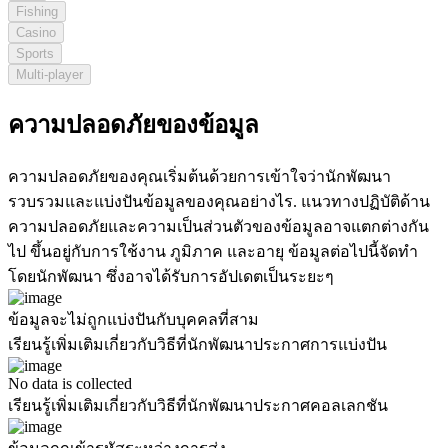
Fishing
Casino
Sports
Multi-player
ความปลอดภัยของข้อมูล
ความปลอดภัยของคุณเริ่มต้นด้วยการเข้าใจว่านักพัฒนา
รวบรวมและแบ่งปันข้อมูลของคุณอย่างไร.
แนวทางปฏิบัติด้าน
ความปลอดภัยและความเป็นส่วนตัวของข้อมูลอาจแตกต่างกัน
ไป ขึ้นอยู่กับการใช้งาน ภูมิภาค และอายุ
ข้อมูลต่อไปนี้จัดทำ
โดยนักพัฒนา ซึ่งอาจได้รับการอัปเดตเป็นระยะๆ
ข้อมูลจะไม่ถูกแบ่งปันกับบุคคลที่สาม
เรียนรู้เพิ่มเติมเกี่ยวกับวิธีที่นักพัฒนาประกาศการแบ่งปัน
No data is collected
เรียนรู้เพิ่มเติมเกี่ยวกับวิธีที่นักพัฒนาประกาศคอลเลกชัน