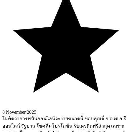
8 November 2025
ไม่คิดว่าการพนันออนไลน์จะง่ายขนาดนี้ ขอบคุณล็ อ ต เต อ รี
ออนไลน์ รัฐบาล โชคดี♦️ โปรโมชั่น รับเครดิตฟรีล่าสุด เฉพาะ