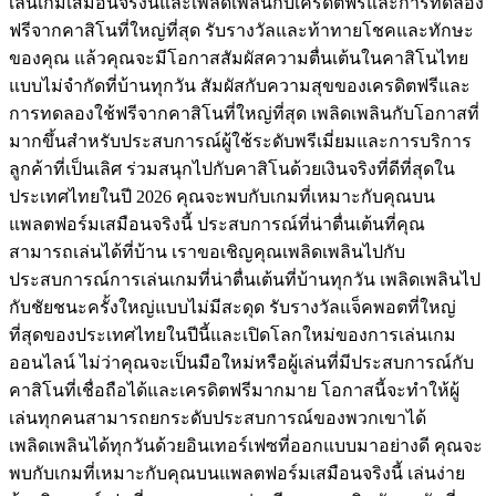
เล่นเกมเสมือนจริงนี้และเพลิดเพลินกับเครดิตฟรีและการทดลอง
ฟรีจากคาสิโนที่ใหญ่ที่สุด รับรางวัลและท้าทายโชคและทักษะ
ของคุณ แล้วคุณจะมีโอกาสสัมผัสความตื่นเต้นในคาสิโนไทย
แบบไม่จำกัดที่บ้านทุกวัน สัมผัสกับความสุขของเครดิตฟรีและ
การทดลองใช้ฟรีจากคาสิโนที่ใหญ่ที่สุด เพลิดเพลินกับโอกาสที่
มากขึ้นสำหรับประสบการณ์ผู้ใช้ระดับพรีเมี่ยมและการบริการ
ลูกค้าที่เป็นเลิศ ร่วมสนุกไปกับคาสิโนด้วยเงินจริงที่ดีที่สุดใน
ประเทศไทยในปี 2026 คุณจะพบกับเกมที่เหมาะกับคุณบน
แพลตฟอร์มเสมือนจริงนี้ ประสบการณ์ที่น่าตื่นเต้นที่คุณ
สามารถเล่นได้ที่บ้าน เราขอเชิญคุณเพลิดเพลินไปกับ
ประสบการณ์การเล่นเกมที่น่าตื่นเต้นที่บ้านทุกวัน เพลิดเพลินไป
กับชัยชนะครั้งใหญ่แบบไม่มีสะดุด รับรางวัลแจ็คพอตที่ใหญ่
ที่สุดของประเทศไทยในปีนี้และเปิดโลกใหม่ของการเล่นเกม
ออนไลน์ ไม่ว่าคุณจะเป็นมือใหม่หรือผู้เล่นที่มีประสบการณ์กับ
คาสิโนที่เชื่อถือได้และเครดิตฟรีมากมาย โอกาสนี้จะทำให้ผู้
เล่นทุกคนสามารถยกระดับประสบการณ์ของพวกเขาได้
เพลิดเพลินได้ทุกวันด้วยอินเทอร์เฟซที่ออกแบบมาอย่างดี คุณจะ
พบกับเกมที่เหมาะกับคุณบนแพลตฟอร์มเสมือนจริงนี้ เล่นง่าย