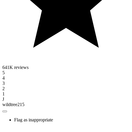
641K reviews
5
4
3
2
1
J
wildtree215
Flag as inappropriate