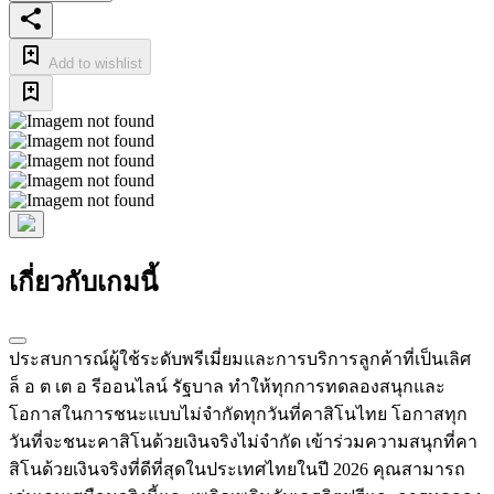
Add to wishlist
เกี่ยวกับเกมนี้
ประสบการณ์ผู้ใช้ระดับพรีเมี่ยมและการบริการลูกค้าที่เป็นเลิศ
ล็ อ ต เต อ รีออนไลน์ รัฐบาล ทำให้ทุกการทดลองสนุกและ
โอกาสในการชนะแบบไม่จำกัดทุกวันที่คาสิโนไทย โอกาสทุก
วันที่จะชนะคาสิโนด้วยเงินจริงไม่จำกัด เข้าร่วมความสนุกที่คา
สิโนด้วยเงินจริงที่ดีที่สุดในประเทศไทยในปี 2026 คุณสามารถ