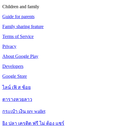
Children and family
Guide for parents
Family sharing feature
Terms of Service
Privacy
About Google Play
Developers
Google Store
ไลน์ เฟิ ส ช้อย
ตารางหวยลาว
กระเป๋า เงิน nrv wallet
ยิง ปลา เครดิต ฟรี ไม่ ต้อง แชร์