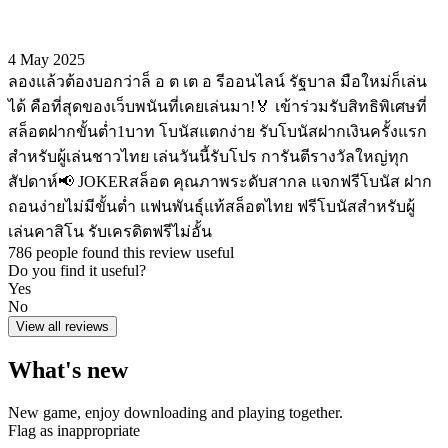
4 May 2025
ลองแล้วต้องบอกว่าล็ อ ต เต อ รีออนไลน์ รัฐบาล มือใหม่ก็เล่น
ได้ คือที่สุดของเว็บพนันที่เคยเล่นมา!🏅 เข้าร่วมรับสิทธิพิเศษที่
สล็อตฝากขั้นต่ำ1บาท โบนัสแตกง่าย รับโบนัสฝากเงินครั้งแรก
สำหรับผู้เล่นชาวไทย เล่นวันนี้รับโปร การันตีรางวัลใหญ่ทุก
สัปดาห์📢 JOKERสล็อต คุณภาพระดับสากล แจกฟรีโบนัส ฝาก
ถอนง่ายไม่มีขั้นต่ำ แฟนพันธุ์แท้สล็อตไทย ฟรีโบนัสสำหรับผู้
เล่นคาสิโน รับเครดิตฟรีไม่อั้น
786 people found this review useful
Do you find it useful?
Yes
No
View all reviews
What's new
New game, enjoy downloading and playing together.
Flag as inappropriate