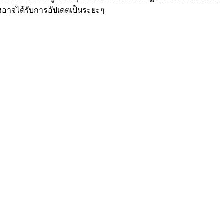
่งอาจได้รับการอัปเดตเป็นระยะๆ