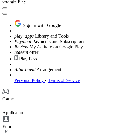
Google Play
Sign in with Google
play_apps
Library and Tools
Payment
Payments and Subscriptions
Review
My Activity on Google Play
redeem
offer
Play Pass
Adjustment
Arrangement
Personal Policy
•
Terms of Service
Game
Application
Film