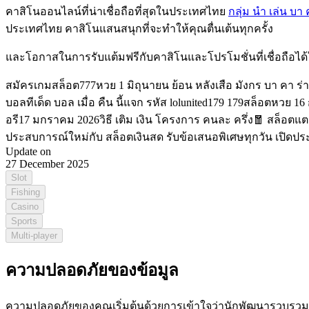
คาสิโนออนไลน์ที่น่าเชื่อถือที่สุดในประเทศไทย
กลุ่ม นํา เล่น บา 
ประเทศไทย คาสิโนแสนสนุกที่จะทำให้คุณตื่นเต้นทุกครั้ง
และโอกาสในการรับแต้มฟรีกับคาสิโนและโปรโมชั่นที่เชื่อถือไ
สมัครเกมสล็อต777หวย 1 มิถุนายน ย้อน หลังเสือ มังกร บา คา ร่าแ
บอลทีเด็ด บอล เมื่อ คืน นี้แจก รหัส lolunited179 179สล็อตหวย
อรี17 มกราคม 2026วิธี เติม เงิน โครงการ คนละ ครึ่ง🧧 สล็อตแต
ประสบการณ์ใหม่กับ สล็อตเงินสด รับข้อเสนอพิเศษทุกวัน เปิดป
Update on
27 December 2025
Slot
Fishing
Casino
Sports
Multi-player
ความปลอดภัยของข้อมูล
ความปลอดภัยของคุณเริ่มต้นด้วยการเข้าใจว่านักพัฒนารวบรวม