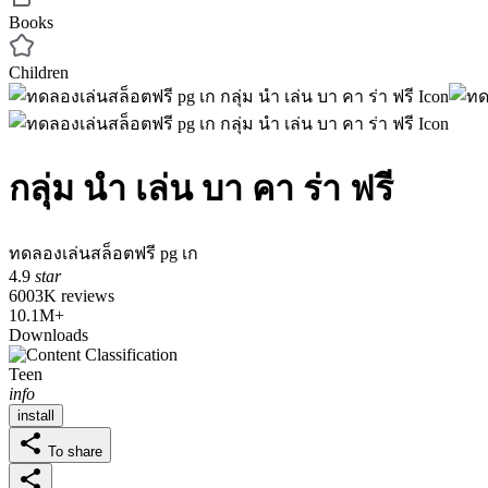
Books
Children
กลุ่ม นํา เล่น บา คา ร่า ฟรี
ทดลองเล่นสล็อตฟรี pg เก
4.9
star
6003K reviews
10.1M+
Downloads
Teen
info
install
To share