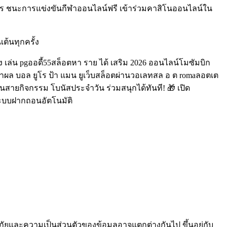
 ชนะการแข่งขันกีฬาออนไลน์ฟรี เข้าร่วมคาสิโนออนไลน์ใน
เต้นทุกครั้ง
ง เล่น pgออดี้55สล็อตหา ราย ได้ เสริม 2026 ออนไลน์โมซัมบิก
 ร่าผล บอล ยูโร ป้า แมน ยูเว็บสล็อตผ่านวอเลทสล อ ต romaลอตเต
่นสายกิจกรรม โบนัสประจำวัน ร่วมสนุกได้ทันที! 🎁 เปิด
ระบบฝากถอนอัตโนมัติ
ยและความเป็นส่วนตัวของข้อมูลอาจแตกต่างกันไป ขึ้นอยู่กับ