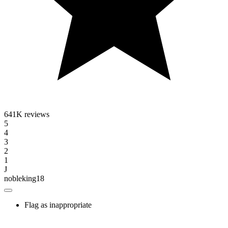
641K reviews
5
4
3
2
1
J
nobleking18
Flag as inappropriate