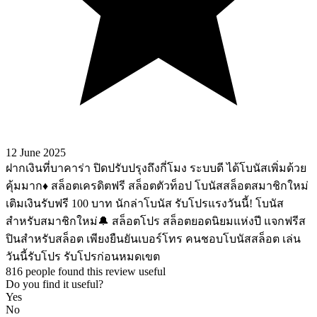
12 June 2025
ฝากเงินที่บาคาร่า ปิดปรับปรุงถึงกี่โมง ระบบดี ได้โบนัสเพิ่มด้วย
คุ้มมาก♦️ สล็อตเครดิตฟรี สล็อตตัวท็อป โบนัสสล็อตสมาชิกใหม่
เติมเงินรับฟรี 100 บาท นักล่าโบนัส รับโปรแรงวันนี้! โบนัส
สำหรับสมาชิกใหม่🔔 สล็อตโปร สล็อตยอดนิยมแห่งปี แจกฟรีส
ปินสำหรับสล็อต เพียงยืนยันเบอร์โทร คนชอบโบนัสสล็อต เล่น
วันนี้รับโปร รับโปรก่อนหมดเขต
816 people found this review useful
Do you find it useful?
Yes
No