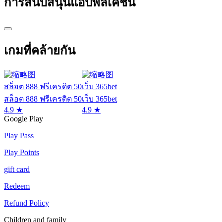
การสนับสนุนแอปพลิเคชัน
เกมที่คล้ายกัน
สล็อต 888 ฟรีเครดิต 50
เว็บ 365bet
สล็อต 888 ฟรีเครดิต 50
เว็บ 365bet
4.9 ★
4.9 ★
Google Play
Play Pass
Play Points
gift card
Redeem
Refund Policy
Children and family